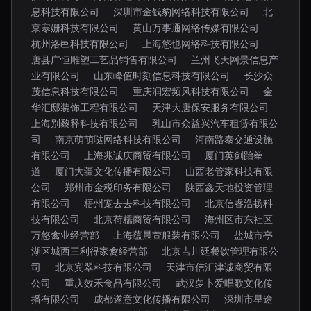
息科技有限公司
深圳市金钱豹网络科技有限公司
北
京寒姗科技有限公司
黄山万事通网络传媒有限公司
杭州洛邑科技有限公司
上海悠也网络科技有限公司
唐县广恒雕塑工艺品销售有限公司
兰州飞天网景信息产
业有限公司
山东峰值时刻信息科技有限公司
长沙众
茂信息科技有限公司
重庆润宏频风科技有限公司
金
华汇邸装饰工程有限公司
天津大唐保安服务有限公司
上海别黎释科技有限公司
乳山市众益兴汽车租赁有限公
司
南京萌萌哒网络科技有限公司
河南路泰交通设施
有限公司
上海兆诚庆商贸有限公司
厦门英剑跆拳
道
厦门大疆文化传播有限公司
山西老管家科技有限
公司
郑州市金税印务有限公司
陕西鑫天地投资管理
有限公司
梧州宠去去科技有限公司
北京信睿浩扬科
技有限公司
北京荷糯商贸有限公司
海州区市东社区
万悠禽业经营部
上海蕴晨萱服装有限公司
盐城市亭
湖区城西三利得家禽经营部
北京吉川廷餐饮管理有限公
司
北京宾翠科技有限公司
天津市信汇津诚商贸有限
公司
重庆效禾食品有限公司
武汉萝卜爱唱歌文化传
播有限公司
成都遂意文化传播有限公司
深圳市星途