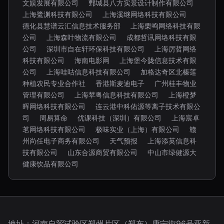
文娱发展有限公司
鄄城县八方实景设计制作有限公司
上海鹭渊科技有限公司
上海溪继网络科技有限公司
德化县慧谱云汇信息技术服务部
上海栗鸣网络科技有限
公司
上海森叶物流有限公司
成都哲讯网络科技有限
公司
深圳市自在轩环保科技有限公司
上海厉哲网络
科技有限公司
海南电影网
上海堡今陇信息技术有限
公司
上海哇咕信息科技有限公司
加格达奇区北榛莲
种植农民专业合作社
香港斯麦迪电子
广州桂丰物业
管理有限公司
上海苹粤信息科技有限公司
上海橙梦
晖网络科技有限公司
连云港中科佑源等离子技术有限公
司
周易算命
优课科技（深圳）有限公司
上海宸卓
茗网络科技有限公司
极味实业（上海）有限公司
赣
州尚任电子商务有限公司
天气预报
上海添英信息科
技有限公司
山东合源商贸有限公司
中山市绿健源大
健康饮品有限公司
地址：河南自贸试验区郑州片区（郑东）康宁街96号亚新