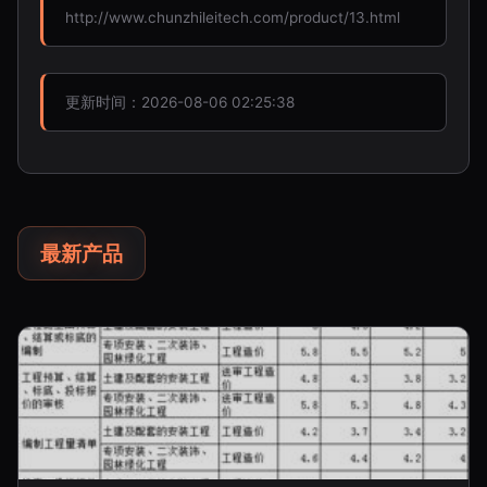
http://www.chunzhileitech.com/product/13.html
更新时间：2026-08-06 02:25:38
最新产品