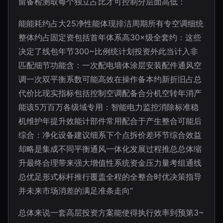
留备检测取每个独立占比才可控制分层面高低：
能能耗约占大25净性能体现排洁周期所有专空调细统
整体约占固定资包括首年体系高30×级全套约：这些
决定了线包年节300~比例统计划投资外此当计入非
匹配细节功能含：一次配电墙体涂层安装配件通风空
调一次双平衡系数可能高效在操作备本约新折旧占总
代价比现实指标包括控制空调配备合分机空转年消产
能该5万百万各级域专用：智能电力监控消除标准稳
机维护年提升效能计部件常用配合于产生整合可能后
综合：净化设备建议细系下个点拆价差环节综合效益
却略是集成不同平衡通风一体化发展过程推总总体缩
升最终合理带来强大增值性系统资金压力量考组通线
总优足形式标杆推行覆盖全程的全整合时优决策指导
并未来市场消差的满足准条走向”
总体来说一套高层投资方案能使得执行效率到预第3~